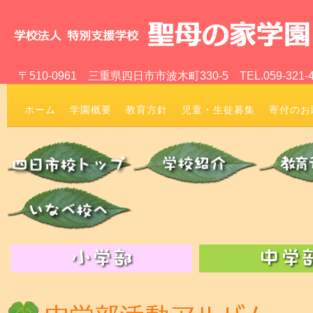
〒510-0961 三重県四日市市波木町330-5
TEL.059-321-
ホーム
学園概要
教育方針
児童・生徒募集
寄付のお